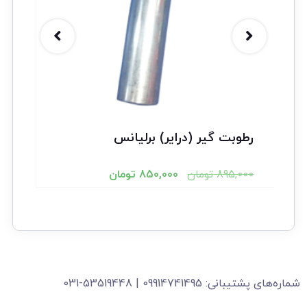
رطوبت گیر (درایر) برلیانس
895,000
تومان
850,000
تومان
شماره‌های پشتیبانی: 09914741495 | 53519448-031