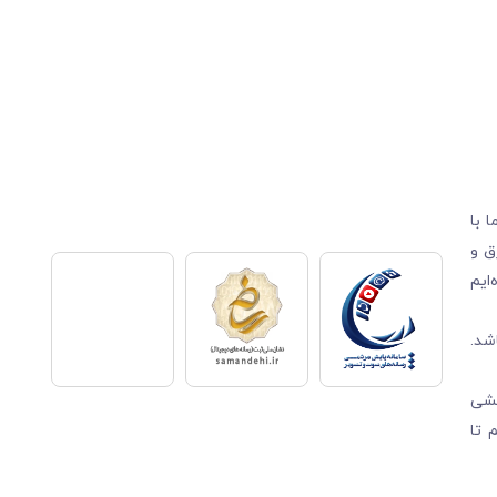
 با
ق و
ایم
شد.
قشی
 تا