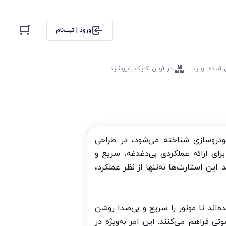
ورود | ثبت‌نام
 آماده تولید
در آوین‌تکنیک بفروشید!
خودروسازی شناخته می‌شود، در طراحی
ای ارائه عملکردی بی‌دغدغه، سریع و
 مختلف این برند، از جمله ولوو XC90، XC60، S60 و V90 به‌کار می‌روند. این استارت‌ها نه‌تنها از نظر عملکرد،
ای خودروهای ولوو به‌ویژه در مدل‌هایی مانند ولوو XC60 و S90، طراحی شده‌اند تا موتور را سریع و بی‌صدا روشن
تی فراهم می‌کنند. این امر به‌ویژه در