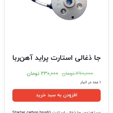
جا ذغالی استارت پراید آهن‌ربا
270,000
تومان
230,000
تومان
1 عدد در انبار
افزودن به سبد خرید
دسته‌بندی:
جا ذغالی استارت (Starter carbon brush