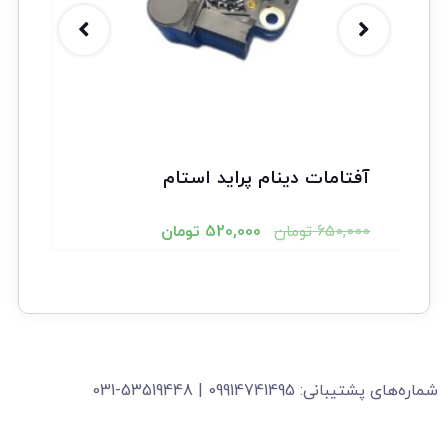
آفتامات دینام پراید استام
650,000
تومان
520,000
تومان
شماره‌های پشتیبانی: 09914741495 | 53519448-031