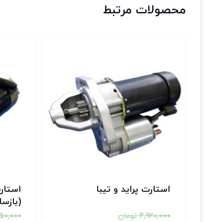
محصولات مرتبط
تخفیف!
تخفیف!
استارت پراید و تیبا
استارت
(بازس
4,920,000
تومان
250,000