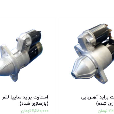
تخفیف!
 پراید آهنربایی
استارت پراید سایپا لاغر
ازی شده)
(بازسازی شده)
2,
تومان
2,680,000
تومان