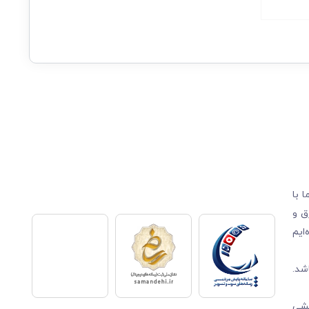
 با
ق و
ایم
شد.
قشی