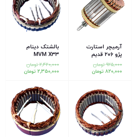
آرمیچر استارت
بالشتک دینام
پژو ۲۰۶ قدیم
MVM X۳۳
925,000
تومان
2,420,000
تومان
820,000
تومان
2,350,000
تومان
تخفیف!
تخفیف!