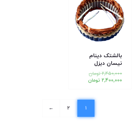
بالشتک دینام
نیسان دیزل
2,450,000
تومان
2,400,000
تومان
←
2
1