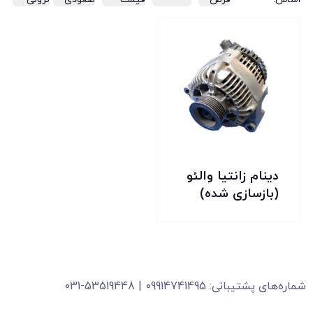
تخفیف!
دینام زانتیا والئو
(بازسازی شده)
شماره‌های پشتیبانی: 09914741495 | 53519448-031