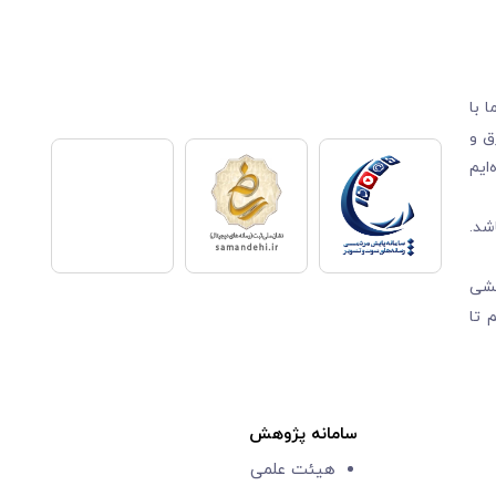
 با
ق و
ایم
شد.
قشی
 تا
سامانه پژوهش
هیئت علمی