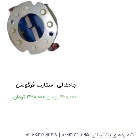
جاذغالی استارت فرگوسن
420,000
تومان
330,000
تومان
شماره‌های پشتیبانی: 09914741495 | 53519448-031