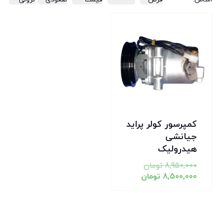
تخفیف!
کمپرسور کولر پراید
جیانشی
هیدرولیک
8,950,000
تومان
8,500,000
تومان