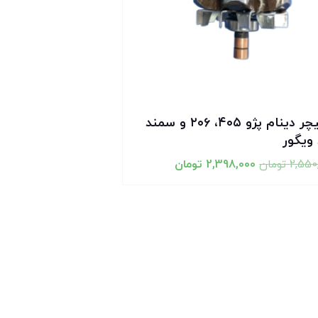
آرمیچر دینام پژو ۴۰۵، ۲۰۶ و سمند
 ویگور
2,550
تومان
2,398,000
تومان