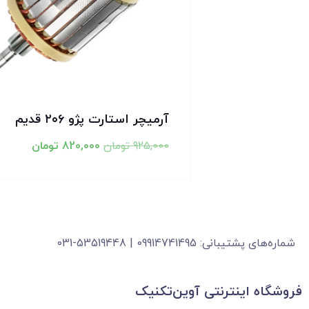
آرمیچر استارت پژو ۲۰۶ قدیم
925,000
تومان
820,000
تومان
شماره‌های پشتیبانی: 09914741495 | 53519448-031
فروشگاه‌ اینترنتی آوین‌تکنیک