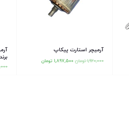
آرمیچر استارت پیکاپ
برند
1,920,000
تومان
1,897,500
تومان
,000