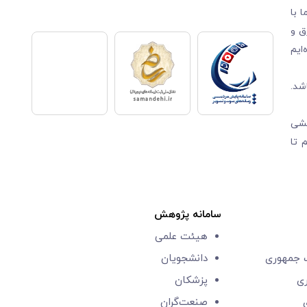
 با
ق و
ایم
شد.
قشی
 تا
سامانه پژوهش
هیئت علمی
جمهوری
دانشجویان
ری
پزشکان
صنعت‌گران